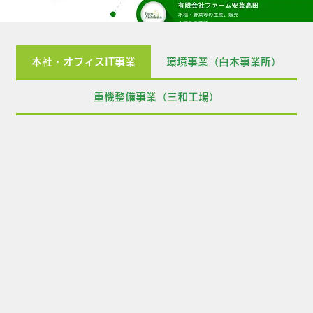
本社・オフィスIT事業
環境事業（白木事業所）
重機整備事業（三和工場）